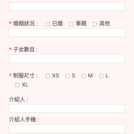
*
婚姻狀況 :
已婚
單親
其他
*
子女數目 :
*
制服尺寸 :
XS
S
M
L
XL
介紹人 :
介紹人手機 :