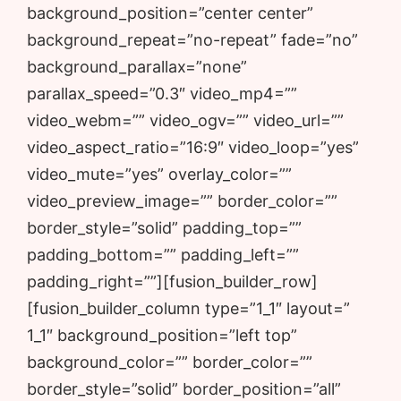
background_position=”center center”
background_repeat=”no-repeat” fade=”no”
background_parallax=”none”
parallax_speed=”0.3″ video_mp4=””
video_webm=”” video_ogv=”” video_url=””
video_aspect_ratio=”16:9″ video_loop=”yes”
video_mute=”yes” overlay_color=””
video_preview_image=”” border_color=””
border_style=”solid” padding_top=””
padding_bottom=”” padding_left=””
padding_right=””][fusion_builder_row]
[fusion_builder_column type=”1_1″ layout=”
1_1″ background_position=”left top”
background_color=”” border_color=””
border_style=”solid” border_position=”all”