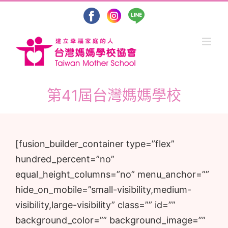
Skip
to
content
第41屆台灣媽媽學校
[fusion_builder_container type=”flex”
hundred_percent=”no”
equal_height_columns=”no” menu_anchor=””
hide_on_mobile=”small-visibility,medium-
visibility,large-visibility” class=”” id=””
background_color=”” background_image=””