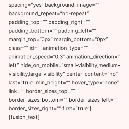
spacing=”yes” background_image=””
background_repeat=”no-repeat”
padding_top=”” padding_right=””
padding_bottom=”” padding_left=””
margin_top=”0px” margin_bottom=”0px”
class=”” id=”” animation_type=””
animation_speed=”0.3″ animation_direction=”
left” hide_on_mobile=”small-visibility,medium-
visibility,large-visibility” center_content=”no”
last=”true” min_height=”” hover_type=”none”
link=”” border_sizes_top=””
border_sizes_bottom=”” border_sizes_left=””
border_sizes_right=”” first=”true”]
[fusion_text]