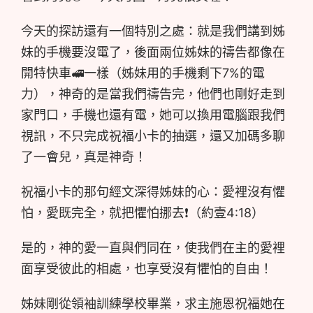
今天的探訪還有一個特別之處：就是我們講到姊
妹的手機要沒電了，後面兩位姊妹的禱告都像在
開特快車🚅一樣（姊妹用的手機剩下7%的電
力），神奇的是當我們禱告完，他們也剛好走到
家門口，手機也還有電，她可以換用電腦跟我們
視訊，不只完成祝福小卡的抽選，還又加碼多聊
了一會兒，真是神奇！
祝福小卡的那句經文深得姊妹的心：愛裡沒有懼
怕，愛既完全，就把懼怕挪去❗️（約壹4:18）
是的，神的愛一直與們同在，使我們在主的愛裡
面享受彼此的相處，也享受沒有懼怕的自由！
姊妹剛從領袖訓練學校畢業，求主施恩祝福她在