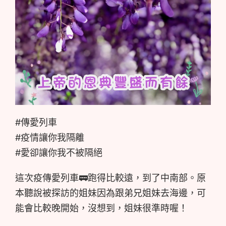
#傳愛列車
#疫情讓你我隔離
#愛卻讓你我不被隔絕
這次疫傳愛列車🚃跑得比較遠，到了中南部。原
本聽說被探訪的姐妹因為跟弟兄姐妹去海邊，可
能會比較晚開始，沒想到，姐妹很準時喔！