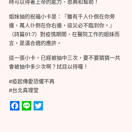
時可以得著上帝的能力、恩典和幫助！
姐妹抽的祝福小卡是：『雖有千人仆倒在你旁
邊，萬人仆倒在你右邊，這災必不臨到你。』
（詩篇91:7）對疫情期間，在醫院工作的姐妹而
言，是滿合適的應許。
這一張小卡，已經被抽中三次，要不要猜猜一共
會被抽中多少次啊？拭目以待囉！
#疫起傳愛恐懼不再
#台北真理堂
Facebook
Line
Twitter