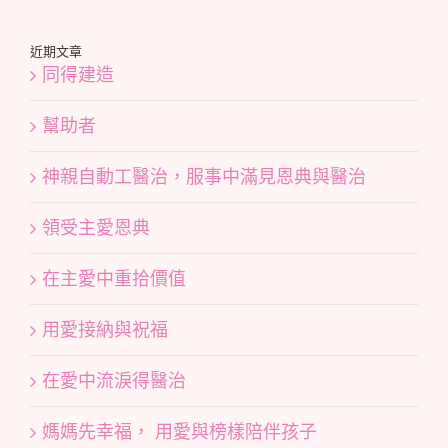
近期文章
同得建造
幫助者
神親自動工醫治，服事中滿見恩典與醫治
領受主愛恩典
在主愛中重拾價值
用愛接納與祝福
在愛中流淚得醫治
媽媽先幸福， 用愛與榜樣陪伴孩子