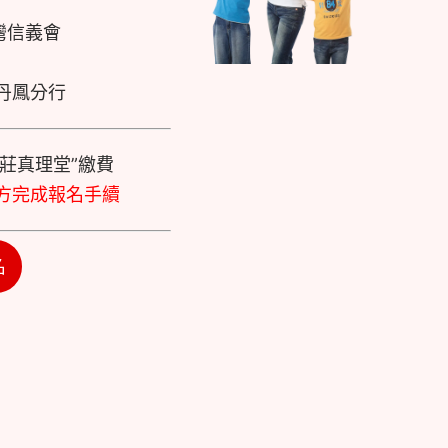
灣信義會
丹鳳分行
莊真理堂”繳費
方完成報名手續
名