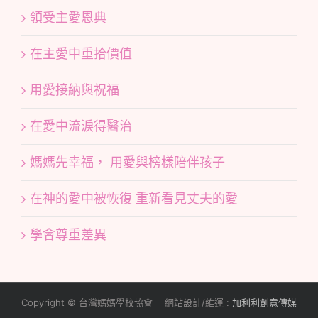
領受主愛恩典
在主愛中重拾價值
用愛接納與祝福
在愛中流淚得醫治
媽媽先幸福， 用愛與榜樣陪伴孩子
在神的愛中被恢復 重新看見丈夫的愛
學會尊重差異
Copyright © 台灣媽媽學校協會 網站設計/維運 :
加利利創意傳媒