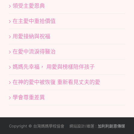
領受主愛恩典
在主愛中重拾價值
用愛接納與祝福
在愛中流淚得醫治
媽媽先幸福， 用愛與榜樣陪伴孩子
在神的愛中被恢復 重新看見丈夫的愛
學會尊重差異
Copyright © 台灣媽媽學校協會 網站設計/維運 :
加利利創意傳媒