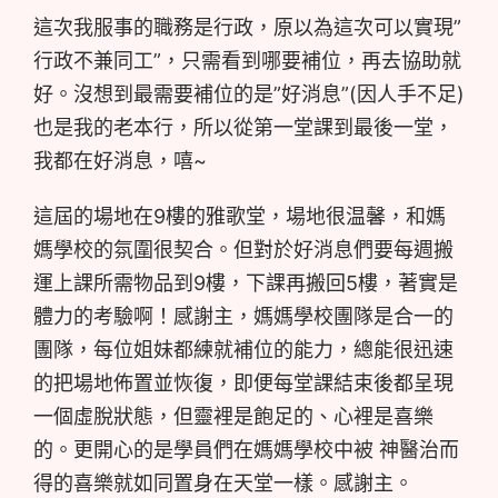
這次我服事的職務是行政，原以為這次可以實現”
行政不兼同工”，只需看到哪要補位，再去協助就
好。沒想到最需要補位的是”好消息”(因人手不足)
也是我的老本行，所以從第一堂課到最後一堂，
我都在好消息，嘻~
這屆的場地在9樓的雅歌堂，場地很温馨，和媽
媽學校的氛圍很契合。但對於好消息們要每週搬
運上課所需物品到9樓，下課再搬回5樓，著實是
體力的考驗啊！感謝主，媽媽學校團隊是合一的
團隊，每位姐妹都練就補位的能力，總能很迅速
的把場地佈置並恢復，即便每堂課結束後都呈現
一個虛脫狀態，但靈裡是飽足的、心裡是喜樂
的。更開心的是學員們在媽媽學校中被 神醫治而
得的喜樂就如同置身在天堂一樣。感謝主。