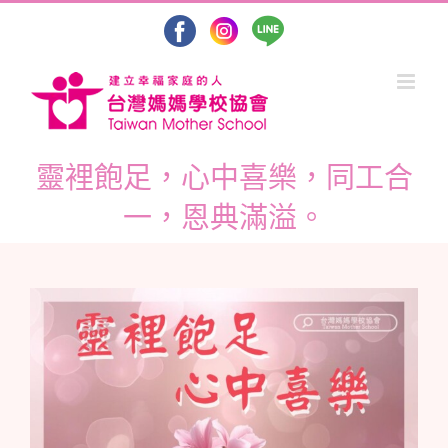
Skip
to
content
靈裡飽足，心中喜樂，同工合
一，恩典滿溢。