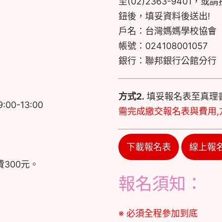
至(02)2363-9401，
鈕後，填妥資料後送出!
戶名：台灣媽媽學校協會
帳號：024108001057
銀行：聯邦銀行公館分行
方式2.
填妥報名表至真理
9:00-13:00
需完成繳交報名表與費用,
下載報名表
線上報
費300元。
報名須知：
※ 必須全程參加到底