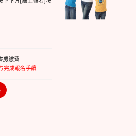
或請按下下方[線上報名]按
書房繳費
方完成報名手續
名